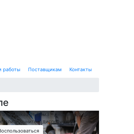
 работы
Поставщикам
Контакты
ле
 5-ый заказ от 50м3 - дисконт до 10%!
етали уточните с диспетчером)
Воспользоваться