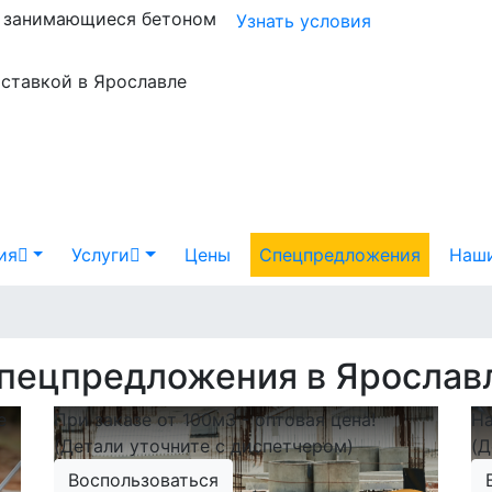
и занимающиеся бетоном
Узнать условия
оставкой в Ярославле
ия
Услуги
Цены
Спецпредложения
Наши
пецпредложения в Ярослав
е
При заказе от 100м3 - оптовая цена!
На
(Детали уточните с диспетчером)
(Д
Воспользоваться