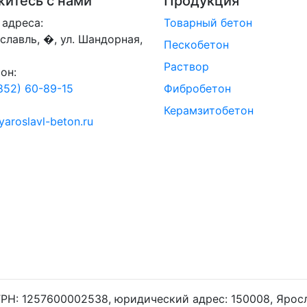
итесь с нами
Продукция
адреса:
Товарный бетон
ославль, �, ул. Шандорная,
Пескобетон
Раствор
он:
852) 60-89-15
Фибробетон
Керамзитобетон
yaroslavl-beton.ru
Н: 1257600002538, юридический адрес: 150008, Ярославс