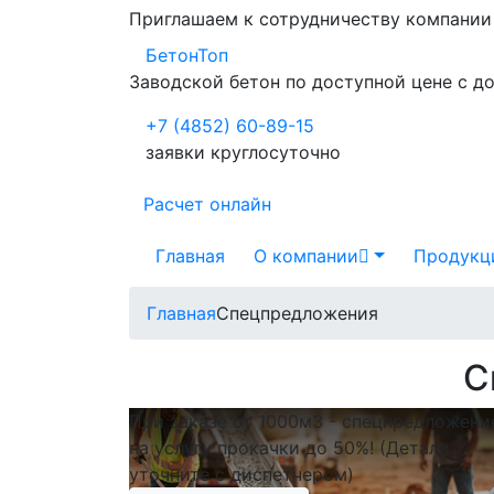
Приглашаем к сотрудничеству компани
БетонТоп
Заводской бетон по доступной цене с д
+7 (4852) 60-89-15
заявки круглосуточно
Расчет онлайн
Главная
О компании
Продукц
Главная
Спецпредложения
С
При заказе от 1000м3 - спецпредложени
на услугу прокачки до 50%! (Детали
уточните с диспетчером)