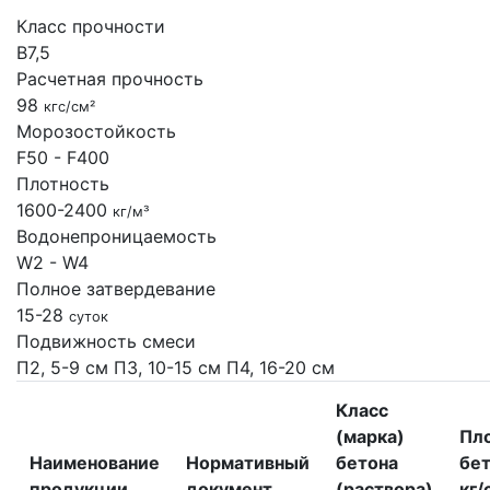
Класс прочности
B7,5
Расчетная прочность
98
кгс/см²
Морозостойкость
F50 - F400
Плотность
1600-2400
кг/м³
Водонепроницаемость
W2 - W4
Полное затвердевание
15-28
суток
Подвижность смеси
П2, 5-9 см
П3, 10-15 см
П4, 16-20 см
Класс
(марка)
Пл
Наименование
Нормативный
бетона
бет
продукции
документ
(раствора)
кг/