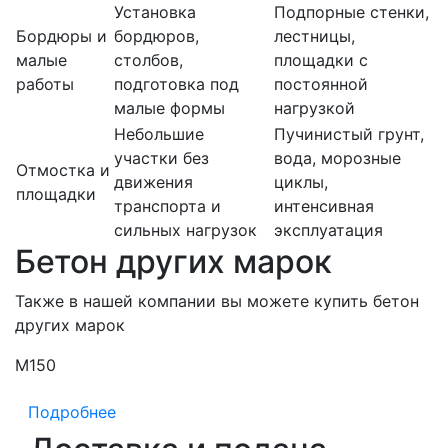
Установка
Подпорные стенки,
Бордюры и
бордюров,
лестницы,
малые
столбов,
площадки с
работы
подготовка под
постоянной
малые формы
нагрузкой
Небольшие
Пучинистый грунт,
участки без
вода, морозные
Отмостка и
движения
циклы,
площадки
транспорта и
интенсивная
сильных нагрузок
эксплуатация
Бетон других марок
Также в нашей компании вы можете купить бетон
других марок
М150
М
Подробнее