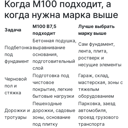
Когда М100 подходит, а
когда нужна марка выше
М100 В7,5
Лучше выбрать
Задача
подходит
марку выше
Бетонная подушка,
Сам фундамент,
Подбетонка
выравнивание
лента, плита,
под
основания,
ростверк и
фундамент
подготовительный
несущие элементы
слой
Подготовка под
Гараж, склад,
Черновой
чистовое
мастерская, зоны с
пол и
покрытие, легкие
тяжелым
стяжка
бытовые нагрузки
оборудованием
Пешеходные
Парковка, заезд
Дорожки и
дорожки, садовые
автомобиля,
тротуары
зоны, основание
проезд грузового
под плитку
транспорта